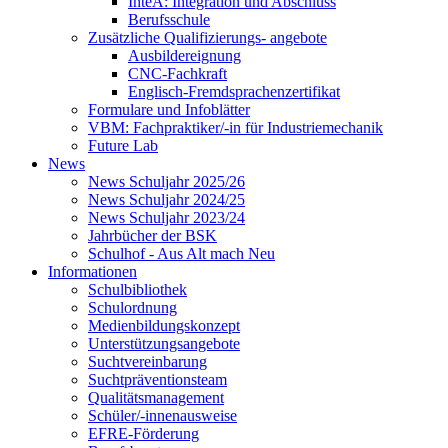
InteA: Integration und Abschluss
Berufsschule
Zusätzliche Qualifizierungs- angebote
Ausbildereignung
CNC-Fachkraft
Englisch-Fremdsprachenzertifikat
Formulare und Infoblätter
VBM: Fachpraktiker/-in für Industriemechanik
Future Lab
News
News Schuljahr 2025/26
News Schuljahr 2024/25
News Schuljahr 2023/24
Jahrbücher der BSK
Schulhof - Aus Alt mach Neu
Informationen
Schulbibliothek
Schulordnung
Medienbildungskonzept
Unterstützungsangebote
Suchtvereinbarung
Suchtpräventionsteam
Qualitätsmanagement
Schüler/-innenausweise
EFRE-Förderung