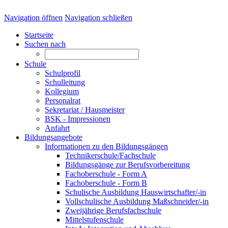
Navigation öffnen
Navigation schließen
Startseite
Suchen nach
Schule
Schulprofil
Schulleitung
Kollegium
Personalrat
Sekretariat / Hausmeister
BSK - Impressionen
Anfahrt
Bildungsangebote
Informationen zu den Bildungsgängen
Technikerschule/Fachschule
Bildungsgänge zur Berufsvorbereitung
Fachoberschule - Form A
Fachoberschule - Form B
Schulische Ausbildung Hauswirtschafter/-in
Vollschulische Ausbildung Maßschneider/-in
Zweijährige Berufsfachschule
Mittelstufenschule